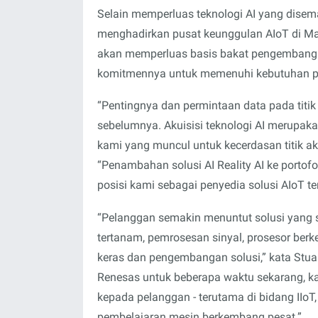
Selain memperluas teknologi AI yang disemat
menghadirkan pusat keunggulan AIoT di Mary
akan memperluas basis bakat pengembanga
komitmennya untuk memenuhi kebutuhan p
“Pentingnya dan permintaan data pada titik
sebelumnya. Akuisisi teknologi AI merupak
kami yang muncul untuk kecerdasan titik ak
“Penambahan solusi AI Reality AI ke porto
posisi kami sebagai penyedia solusi AIoT t
“Pelanggan semakin menuntut solusi yang 
tertanam, pemrosesan sinyal, prosesor ber
keras dan pengembangan solusi,” kata Stuart
Renesas untuk beberapa waktu sekarang, ka
kepada pelanggan - terutama di bidang II
pembelajaran mesin berkembang pesat.”