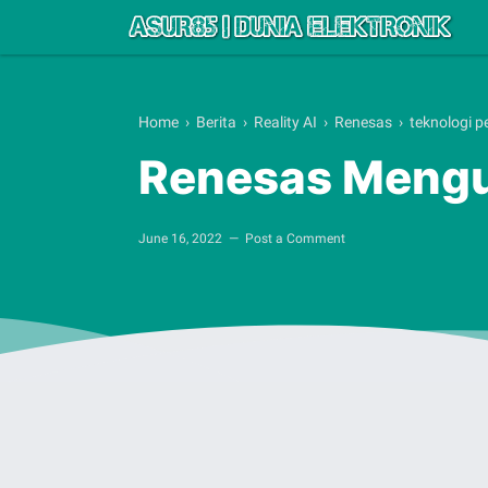
Home
›
Berita
›
Reality AI
›
Renesas
›
teknologi 
Renesas Mengu
June 16, 2022
Post a Comment