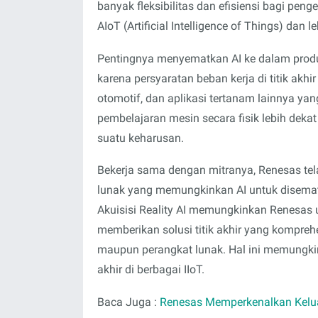
banyak fleksibilitas dan efisiensi bagi p
AIoT (Artificial Intelligence of Things) dan 
Pentingnya menyematkan AI ke dalam produk 
karena persyaratan beban kerja di titik akhi
otomotif, dan aplikasi tertanam lainnya y
pembelajaran mesin secara fisik lebih deka
suatu keharusan.
Bekerja sama dengan mitranya, Renesas t
lunak yang memungkinkan AI untuk disem
Akuisisi Reality AI memungkinkan Renesas
memberikan solusi titik akhir yang komprehe
maupun perangkat lunak. Hal ini memungki
akhir di berbagai IIoT.
Baca Juga :
Renesas Memperkenalkan Keluar