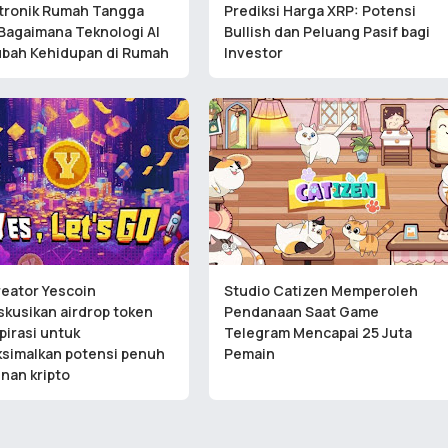
ktronik Rumah Tangga
Prediksi Harga XRP: Potensi
Bagaimana Teknologi AI
Bullish dan Peluang Pasif bagi
bah Kehidupan di Rumah
Investor
reator Yescoin
Studio Catizen Memperoleh
kusikan airdrop token
Pendanaan Saat Game
pirasi untuk
Telegram Mencapai 25 Juta
simalkan potensi penuh
Pemain
nan kripto