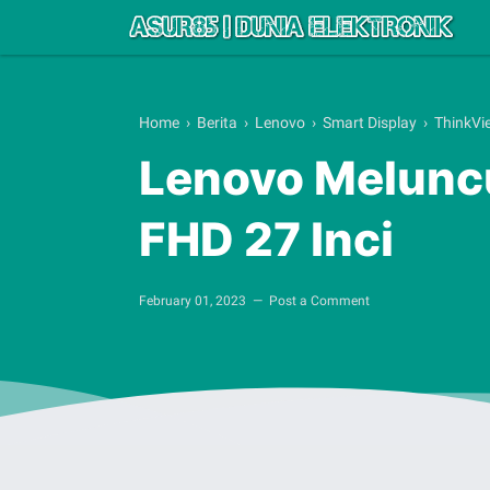
Home
›
Berita
›
Lenovo
›
Smart Display
›
ThinkVi
Lenovo Meluncu
FHD 27 Inci
February 01, 2023
Post a Comment