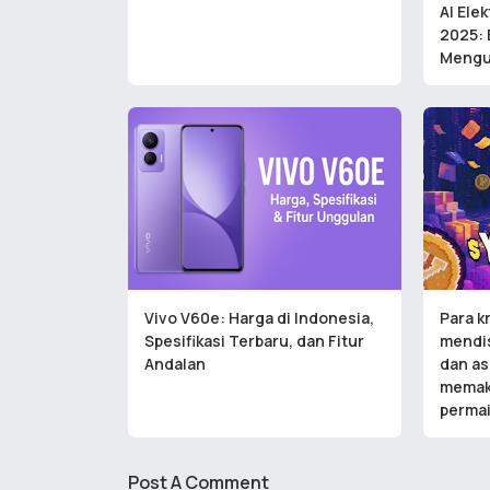
AI Ele
2025: 
Mengu
Vivo V60e: Harga di Indonesia,
Para k
Spesifikasi Terbaru, dan Fitur
mendis
Andalan
dan as
memak
permai
Post A Comment